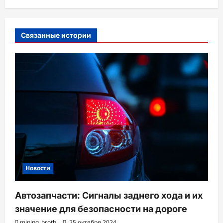
ц
и
Связанные истории
я
з
а
п
и
с
и
Новости
Автозапчасти: Сигналы заднего хода и их
значение для безопасности на дороге
mining_broth
25 октября 2024