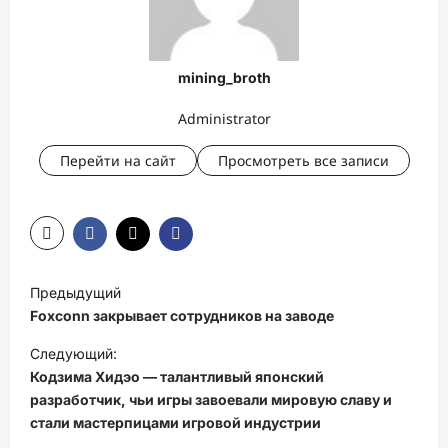
mining_broth
Administrator
Перейти на сайт
Просмотреть все записи
Н
Предыдущий
а
Foxconn закрывает сотрудников на заводе
в
Следующий:
и
Кодзима Хидэо — талантливый японский
разработчик, чьи игры завоевали мировую славу и
г
стали мастерпицами игровой индустрии
а