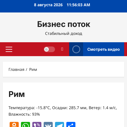
Перейти
8 августа 2026
11:56:03 AM
к
содержимому
Бизнес поток
Стабильный доход
Смотреть видео
Основное
меню
Главная
Рим
Рим
Температура: -15.8°C, Осадки: 285.7 мм, Ветер: 1.4 м/с,
Влажность: 93%
Odnoklassniki
WhatsApp
Viber
VK
Telegram
Отправить