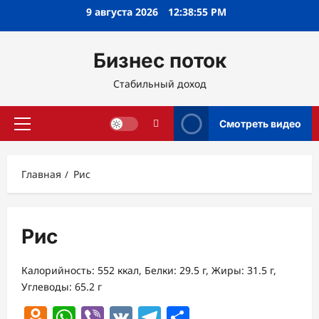
Перейти
9 августа 2026
12:38:56 PM
к
содержимому
Бизнес поток
Стабильный доход
Смотреть видео
Основное
меню
Главная
Рис
Рис
Калорийность: 552 ккал, Белки: 29.5 г, Жиры: 31.5 г,
Углеводы: 65.2 г
Odnoklassniki
WhatsApp
Viber
VK
Telegram
Отправить