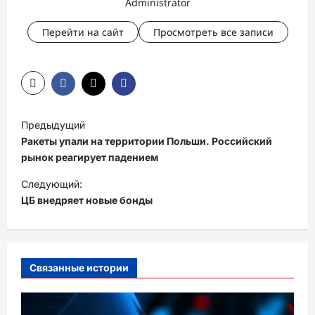
Administrator
Перейти на сайт
Просмотреть все записи
Н
Предыдущий
а
Ракеты упали на территории Польши. Российский
в
рынок реагирует падением
и
Следующий:
ЦБ внедряет новые бонды
г
а
ц
и
Связанные истории
я
з