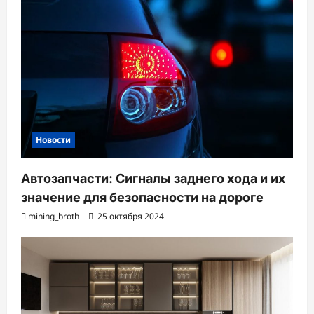
а
п
и
с
и
Новости
Автозапчасти: Сигналы заднего хода и их
значение для безопасности на дороге
mining_broth
25 октября 2024