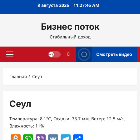
Перейти
8 августа 2026
11:27:47 AM
к
содержимому
Бизнес поток
Стабильный доход
Смотреть видео
Основное
меню
Главная
Сеул
Сеул
Температура: 8.1°C, Осадки: 73.7 мм, Ветер: 12.5 м/с,
Влажность: 11%
Odnoklassniki
WhatsApp
Viber
VK
Telegram
Отправить