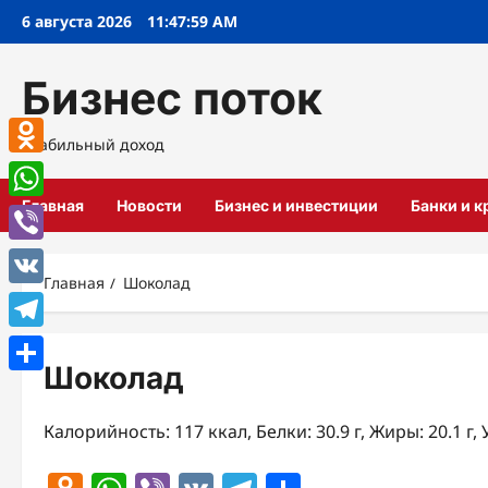
Перейти
6 августа 2026
11:48:00 AM
к
содержимому
Бизнес поток
Стабильный доход
Odnoklassniki
Главная
Новости
Бизнес и инвестиции
Банки и 
WhatsApp
Viber
Главная
Шоколад
VK
Telegram
Шоколад
Отправить
Калорийность: 117 ккал, Белки: 30.9 г, Жиры: 20.1 г, 