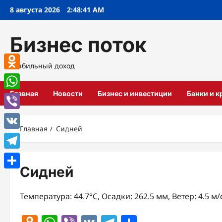
Перейти
8 августа 2026
2:48:41 AM
к
содержимому
Бизнес поток
Стабильный доход
Odnoklassniki
Главная
Новости
Бизнес и инвестиции
Банки и 
WhatsApp
Viber
Главная
Сидней
VK
Telegram
Сидней
Отправить
Температура: 44.7°C, Осадки: 262.5 мм, Ветер: 4.5 м