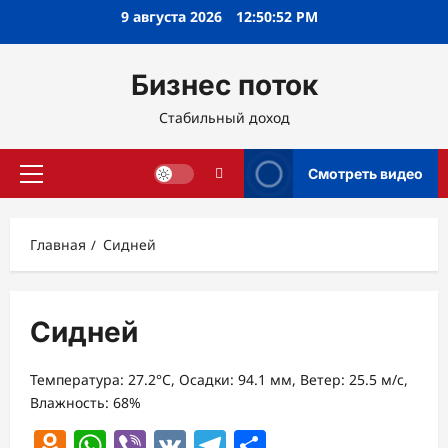
Перейти
9 августа 2026
12:50:53 PM
к
содержимому
Бизнес поток
Стабильный доход
Смотреть видео
Основное
меню
Главная
Сидней
Сидней
Температура: 27.2°C, Осадки: 94.1 мм, Ветер: 25.5 м/с,
Влажность: 68%
Odnoklassniki
WhatsApp
Viber
VK
Telegram
Отправить