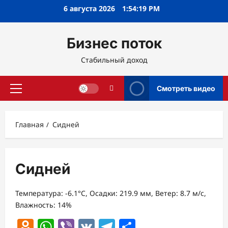
Перейти
6 августа 2026
1:54:19 PM
к
содержимому
Бизнес поток
Стабильный доход
Смотреть видео
Основное
меню
Главная
Сидней
Сидней
Температура: -6.1°C, Осадки: 219.9 мм, Ветер: 8.7 м/с,
Влажность: 14%
Odnoklassniki
WhatsApp
Viber
VK
Telegram
Отправить