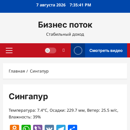
Перейти
7 августа 2026
7:35:42 PM
к
содержимому
Бизнес поток
Стабильный доход
Смотреть видео
Основное
меню
Главная
Сингапур
Сингапур
Температура: 7.4°C, Осадки: 229.7 мм, Ветер: 25.5 м/с,
Влажность: 39%
Odnoklassniki
WhatsApp
Viber
VK
Telegram
Отправить