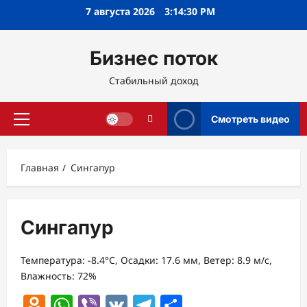
Перейти
7 августа 2026
3:14:31 PM
к
содержимому
Бизнес поток
Стабильный доход
Смотреть видео
Основное
меню
Главная
Сингапур
Сингапур
Температура: -8.4°C, Осадки: 17.6 мм, Ветер: 8.9 м/с,
Влажность: 72%
Odnoklassniki
WhatsApp
Viber
VK
Telegram
Отправить