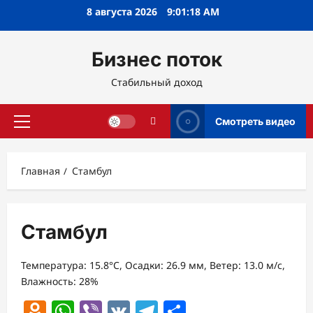
Перейти
8 августа 2026
9:01:18 AM
к
содержимому
Бизнес поток
Стабильный доход
Смотреть видео
Основное
меню
Главная
Стамбул
Стамбул
Температура: 15.8°C, Осадки: 26.9 мм, Ветер: 13.0 м/с,
Влажность: 28%
Odnoklassniki
WhatsApp
Viber
VK
Telegram
Отправить