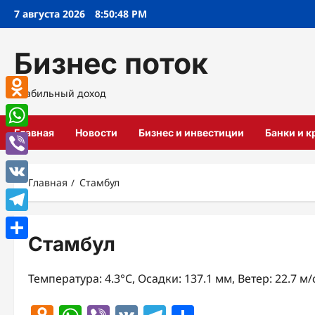
Перейти
7 августа 2026
8:50:48 PM
к
содержимому
Бизнес поток
Стабильный доход
Odnoklassniki
Главная
Новости
Бизнес и инвестиции
Банки и 
WhatsApp
Viber
Главная
Стамбул
VK
Telegram
Стамбул
Отправить
Температура: 4.3°C, Осадки: 137.1 мм, Ветер: 22.7 м