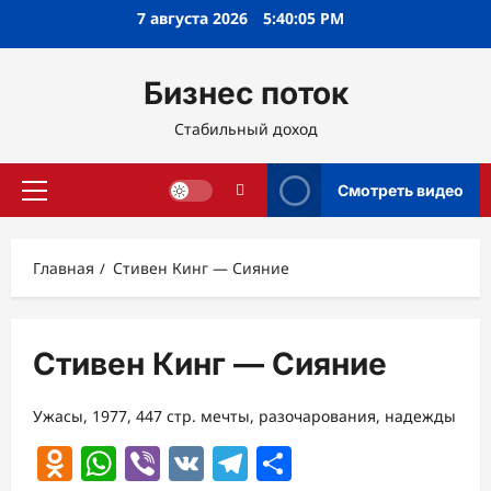
Перейти
7 августа 2026
5:40:06 PM
к
содержимому
Бизнес поток
Стабильный доход
Смотреть видео
Основное
меню
Главная
Стивен Кинг — Сияние
Стивен Кинг — Сияние
Ужасы, 1977, 447 стр. мечты, разочарования, надежды
Odnoklassniki
WhatsApp
Viber
VK
Telegram
Отправить