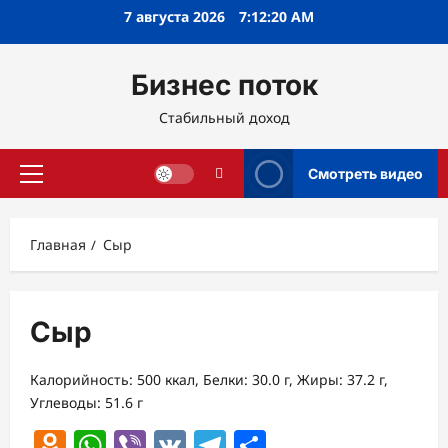
Перейти
7 августа 2026
7:12:20 AM
к
содержимому
Бизнес поток
Стабильный доход
Смотреть видео
Основное
меню
Главная
Сыр
Сыр
Калорийность: 500 ккал, Белки: 30.0 г, Жиры: 37.2 г,
Углеводы: 51.6 г
Odnoklassniki
WhatsApp
Viber
VK
Telegram
Отправить