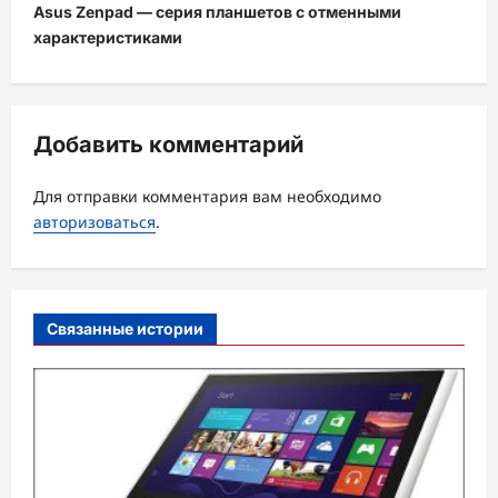
и
Asus Zenpad — серия планшетов с отменными
характеристиками
г
а
ц
Добавить комментарий
и
я
Для отправки комментария вам необходимо
з
авторизоваться
.
а
п
и
Связанные истории
с
и