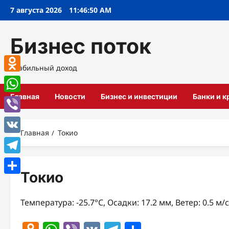
Перейти
7 августа 2026
11:46:51 AM
к
содержимому
Бизнес поток
Стабильный доход
Odnoklassniki
Главная
Новости
Бизнес и инвестиции
Банки и 
WhatsApp
Viber
Главная
Токио
VK
Telegram
Токио
Отправить
Температура: -25.7°C, Осадки: 17.2 мм, Ветер: 0.5 м/