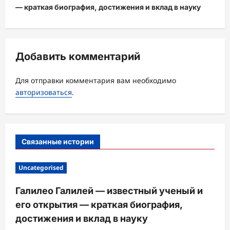
— краткая биография, достижения и вклад в науку
а
ц
и
Добавить комментарий
я
з
Для отправки комментария вам необходимо
а
авторизоваться
.
п
и
с
Связанные истории
и
Uncategorised
Галилео Галилей — известный ученый и
его открытия — краткая биография,
достижения и вклад в науку