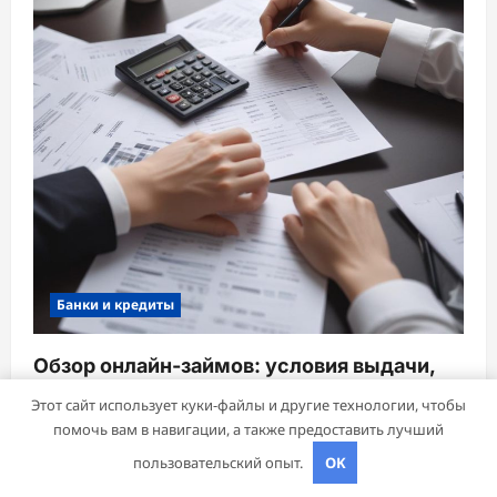
Банки и кредиты
Обзор онлайн-займов: условия выдачи,
процентные ставки и требования к
Этот сайт использует куки-файлы и другие технологии, чтобы
заемщикам
помочь вам в навигации, а также предоставить лучший
mining_broth
28 февраля 2026
пользовательский опыт.
OK