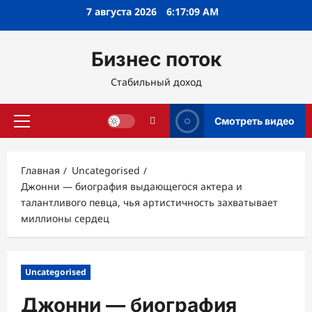
Перейти
7 августа 2026
6:17:10 AM
к
содержимому
Бизнес поток
Стабильный доход
Смотреть видео
Основное
меню
Главная
Uncategorised
Джонни — биография выдающегося актера и
талантливого певца, чья артистичность захватывает
миллионы сердец
Uncategorised
Джонни — биография