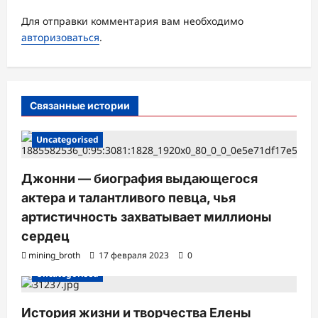
з
а
Для отправки комментария вам необходимо
авторизоваться
.
п
и
с
Связанные истории
и
Uncategorised
Джонни — биография выдающегося
актера и талантливого певца, чья
артистичность захватывает миллионы
сердец
mining_broth
17 февраля 2023
0
Uncategorised
История жизни и творчества Елены