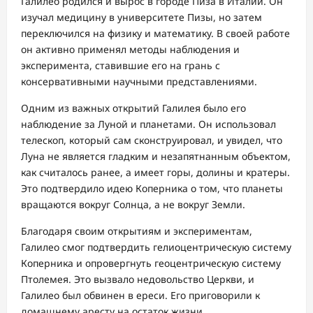
Галилео родился и вырос в городе Пиза в Италии. Он
изучал медицину в университете Пизы, но затем
переключился на физику и математику. В своей работе
он активно применял методы наблюдения и
эксперимента, ставившие его на грань с
консервативными научными представлениями.
Одним из важных открытий Галилея было его
наблюдение за Луной и планетами. Он использовал
телескоп, который сам сконструировал, и увидел, что
Луна не является гладким и незапятнанным объектом,
как считалось ранее, а имеет горы, долины и кратеры.
Это подтвердило идею Коперника о том, что планеты
вращаются вокруг Солнца, а не вокруг Земли.
Благодаря своим открытиям и экспериментам,
Галилео смог подтвердить гелиоцентрическую систему
Коперника и опровергнуть геоцентрическую систему
Птолемея. Это вызвало недовольство Церкви, и
Галилео был обвинен в ереси. Его приговорили к
домашнему аресту на остаток жизни.