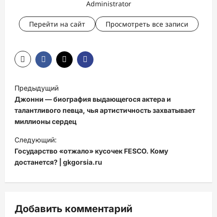
Administrator
Перейти на сайт
Просмотреть все записи
Н
Предыдущий
а
Джонни — биография выдающегося актера и
в
талантливого певца, чья артистичность захватывает
миллионы сердец
и
Следующий:
г
Государство «отжало» кусочек FESCO. Кому
а
достанется? | gkgorsia.ru
ц
и
я
Добавить комментарий