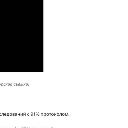
орская съёмка)
сследований с 91% протоколом.