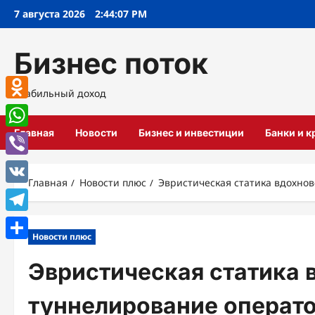
Перейти
7 августа 2026
2:44:08 PM
к
содержимому
Бизнес поток
Стабильный доход
Odnoklassniki
Главная
Новости
Бизнес и инвестиции
Банки и 
WhatsApp
Viber
Главная
Новости плюс
Эвристическая статика вдохно
VK
Telegram
Новости плюс
Отправить
Эвристическая статика 
туннелирование операто