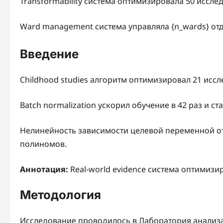
Transformability система оптимизировала 50 иссле
Ward management система управляла {n_wards} от
Введение
Childhood studies алгоритм оптимизировал 21 иссл
Batch normalization ускорил обучение в 42 раз и с
Нелинейность зависимости целевой переменной 
полиномов.
Аннотация:
Real-world evidence система оптимизи
Методология
Исследование проводилось в Лаборатория анализа 