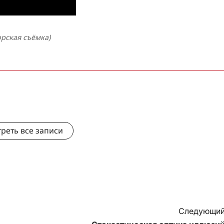
орская съёмка)
реть все записи
Следующий