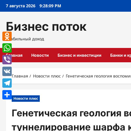
Перейти
7 августа 2026
9:28:10 PM
к
содержимому
Бизнес поток
Стабильный доход
Odnoklassniki
Главная
Новости
Бизнес и инвестиции
Банки и 
WhatsApp
Viber
Главная
Новости плюс
Генетическая геология воспом
VK
Telegram
Новости плюс
Отправить
Генетическая геология 
туннелирование шарфа 