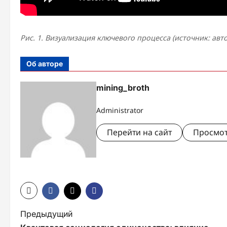
Рис. 1. Визуализация ключевого процесса (источник: авт
Об авторе
mining_broth
Administrator
Перейти на сайт
Просмот
Н
Предыдущий