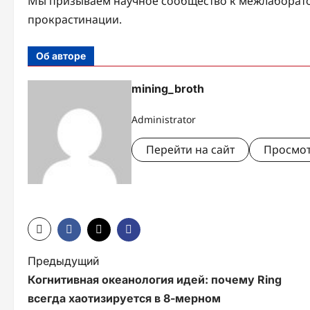
Мы призываем научное сообщество к межлаборато
прокрастинации.
Об авторе
mining_broth
Administrator
Перейти на сайт
Просмот
Н
Предыдущий
Когнитивная океанология идей: почему Ring
а
всегда хаотизируется в 8-мерном