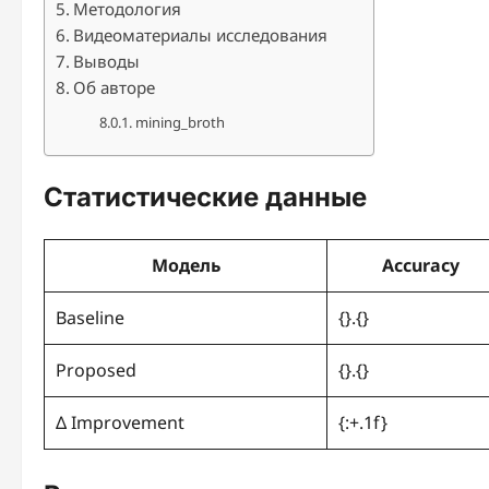
Методология
Видеоматериалы исследования
Выводы
Об авторе
mining_broth
Статистические данные
Модель
Accuracy
Baseline
{}.{}
Proposed
{}.{}
Δ Improvement
{:+.1f}