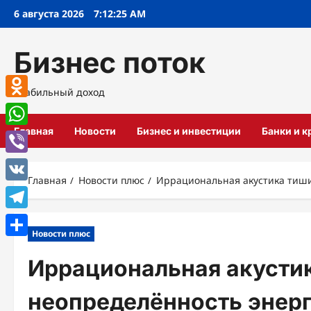
Перейти
6 августа 2026
7:12:26 AM
к
содержимому
Бизнес поток
Стабильный доход
Odnoklassniki
Главная
Новости
Бизнес и инвестиции
Банки и 
WhatsApp
Viber
Главная
Новости плюс
Иррациональная акустика тиши
VK
Telegram
Новости плюс
Отправить
Иррациональная акусти
неопределённость энерг