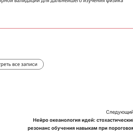
рной валидации для дальнейшего изучения физика
реть все записи
Следующий
Нейро океанология идей: стохастически
резонанс обучения навыкам при порогово