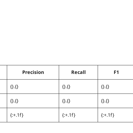
Precision
Recall
F1
{}.{}
{}.{}
{}.{}
{}.{}
{}.{}
{}.{}
{:+.1f}
{:+.1f}
{:+.1f}