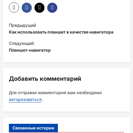
Н
Предыдущий
а
Как использовать планшет в качестве навигатора
в
Следующий:
и
Планшет-навигатор
г
а
ц
Добавить комментарий
и
Для отправки комментария вам необходимо
я
авторизоваться
.
з
а
п
Связанные истории
и