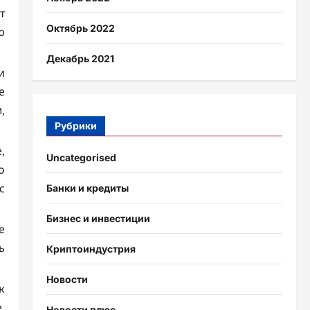
т
Октябрь 2022
ю
Декабрь 2021
и
е
,
Рубрики
,
Uncategorised
о
с
Банки и кредиты
Бизнес и инвестиции
е
ь
Криптоиндустрия
Новости
к
.
Новости плюс