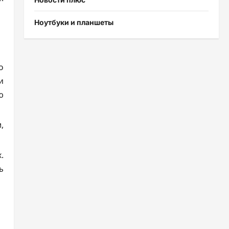
Ноутбуки и планшеты
о
и
ю
,
.
ь