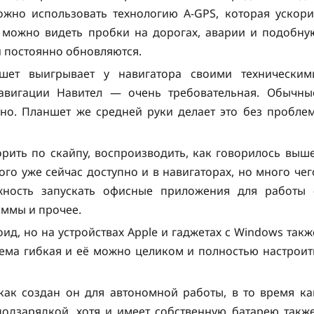
ожно использовать технологию A-GPS, которая ускори
о можно видеть пробки на дорогах, аварии и подобну
 постоянно обновляются.
шет выигрывает у навигатора своими техническим
авигации Навител — очень требовательная. Обычны
нно. Планшет же средней руки делает это без проблем
ить по скайпу, воспроизводить, как говорилось выше
ого уже сейчас доступно и в навигаторах, но много чег
жность запускать офисные приложения для работы 
аммы и прочее.
ид, но на устройствах Apple и гаджетах с Windows такж
стема гибкая и её можно целиком и полностью настроит
как создан он для автономной работы, в то время ка
подзарядкой, хотя и имеет собственную батарею также