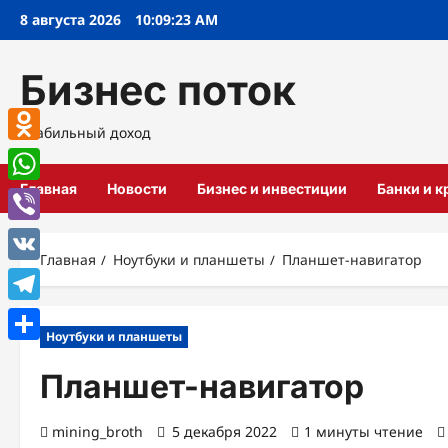
Перейти
8 августа 2026
10:09:24 AM
к
содержимому
Бизнес поток
Стабильный доход
Odnoklassniki
Главная
Новости
Бизнес и инвестиции
Банки и 
WhatsApp
Viber
Главная
Ноутбуки и планшеты
Планшет-навигатор
VK
Telegram
Ноутбуки и планшеты
Отправить
Планшет-навигатор
mining_broth
5 декабря 2022
1 минуты чтение