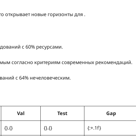
о открывает новые горизонты для .
едований с 60% ресурсами.
имым согласно критериям современных рекомендаций.
ваний с 64% нечеловеческим.
Val
Test
Gap
{}.{}
{}.{}
{:+.1f}