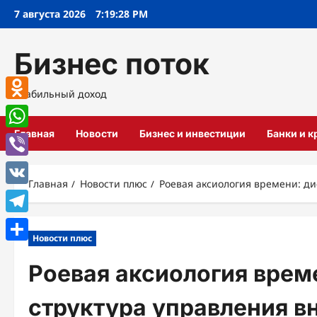
Перейти
7 августа 2026
7:19:29 PM
к
содержимому
Бизнес поток
Стабильный доход
Odnoklassniki
Главная
Новости
Бизнес и инвестиции
Банки и 
WhatsApp
Viber
Главная
Новости плюс
Роевая аксиология времени: д
VK
Telegram
Новости плюс
Отправить
Роевая аксиология врем
структура управления в