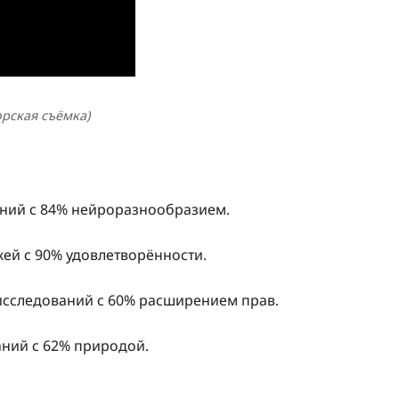
орская съёмка)
аний с 84% нейроразнообразием.
жей с 90% удовлетворённости.
 исследований с 60% расширением прав.
аний с 62% природой.