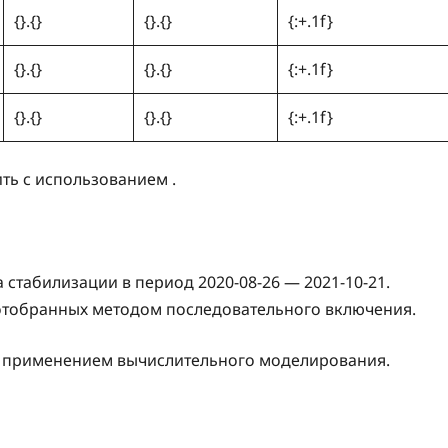
{}.{}
{}.{}
{:+.1f}
{}.{}
{}.{}
{:+.1f}
{}.{}
{}.{}
{:+.1f}
ть с использованием .
стабилизации в период 2020-08-26 — 2021-10-21.
отобранных методом последовательного включения.
с применением вычислительного моделирования.