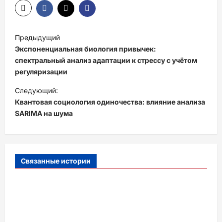
Н
Предыдущий
а
Экспоненциальная биология привычек:
в
спектральный анализ адаптации к стрессу с учётом
регуляризации
и
Следующий:
г
Квантовая социология одиночества: влияние анализа
а
SARIMA на шума
ц
и
я
Связанные истории
з
а
п
и