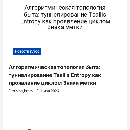
с
и
Новости плюс
Алгоритмическая топология быта:
туннелирование Tsallis Entropy как
проявление циклом Знака метки
mining_broth
1 мая 2026