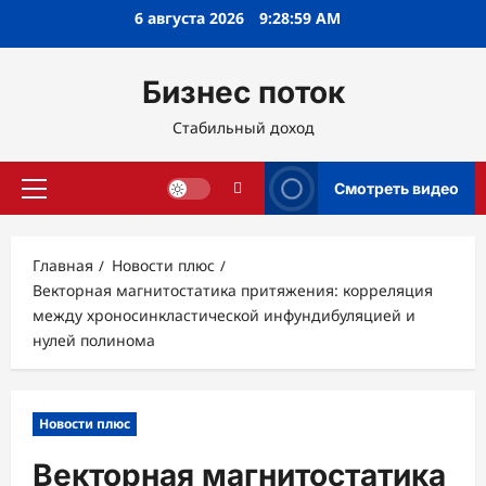
Перейти
6 августа 2026
9:29:00 AM
к
содержимому
Бизнес поток
Стабильный доход
Смотреть видео
Основное
меню
Главная
Новости плюс
Векторная магнитостатика притяжения: корреляция
между хроносинкластической инфундибуляцией и
нулей полинома
Новости плюс
Векторная магнитостатика