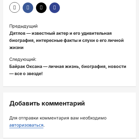
Н
Предыдущий
а
Дятлов — известный актер и его удивительная
в
биография, интересные факты и слухи о его личной
жизни
и
Следующий:
г
Байрак Оксана — личная жизнь, биография, новости
а
— все о звезде!
ц
и
я
Добавить комментарий
з
а
Для отправки комментария вам необходимо
авторизоваться
.
п
и