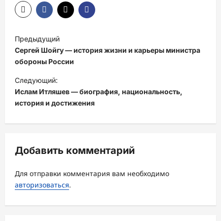
Н
Предыдущий
а
Сергей Шойгу — история жизни и карьеры министра
в
обороны России
и
Следующий:
Ислам Итляшев — биография, национальность,
г
история и достижения
а
ц
и
Добавить комментарий
я
з
Для отправки комментария вам необходимо
а
авторизоваться
.
п
и