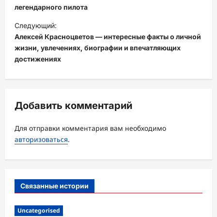
в
легендарного пилота
и
Следующий:
Алексей Красноцветов — интересные факты о личной
г
жизни, увлечениях, биографии и впечатляющих
а
достижениях
ц
и
я
Добавить комментарий
з
а
Для отправки комментария вам необходимо
авторизоваться
.
п
и
с
Связанные истории
и
Uncategorised