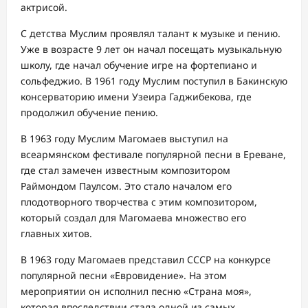
актрисой.
С детства Муслим проявлял талант к музыке и пению.
Уже в возрасте 9 лет он начал посещать музыкальную
школу, где начал обучение игре на фортепиано и
сольфеджио. В 1961 году Муслим поступил в Бакинскую
консерваторию имени Узеира Гаджибекова, где
продолжил обучение пению.
В 1963 году Муслим Магомаев выступил на
всеармянском фестивале популярной песни в Ереване,
где стал замечен известным композитором
Раймондом Паулсом. Это стало началом его
плодотворного творчества с этим композитором,
который создал для Магомаева множество его
главных хитов.
В 1963 году Магомаев представил СССР на конкурсе
популярной песни «Евровидение». На этом
мероприятии он исполнил песню «Страна моя»,
которая впоследствии стала одной из самых