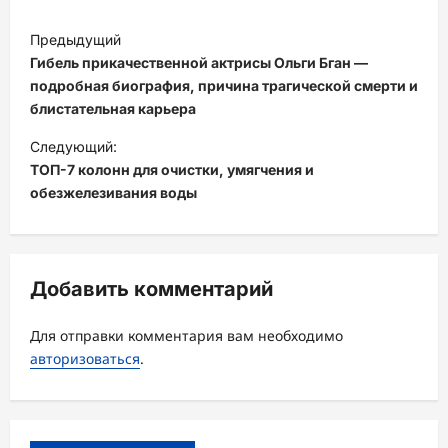
Н
Предыдущий
а
Гибель прикачественной актрисы Ольги Бган —
в
подробная биография, причина трагической смерти и
блистательная карьера
и
Следующий:
г
ТОП-7 колонн для очистки, умягчения и
а
обезжелезивания воды
ц
и
я
Добавить комментарий
з
а
Для отправки комментария вам необходимо
авторизоваться
.
п
и
с