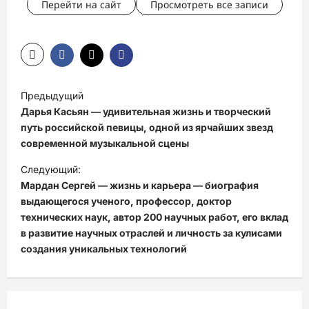
Перейти на сайт
Просмотреть все записи
Н
Предыдущий
а
Дарья Касьян — удивительная жизнь и творческий
в
путь российской певицы, одной из ярчайших звезд
современной музыкальной сцены
и
Следующий:
г
Мардан Сергей — жизнь и карьера — биография
а
выдающегося ученого, профессор, доктор
ц
технических наук, автор 200 научных работ, его вклад
в развитие научных отраслей и личность за кулисами
и
создания уникальных технологий
я
з
а