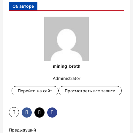
Об авторе
mining_broth
Administrator
Перейти на сайт
Просмотреть все записи
Н
Предыдущий