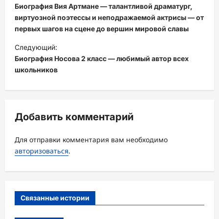
а
Биография Вия Артмане — талантливой драматург,
в
виртуозной поэтессы и неподражаемой актрисы — от
первых шагов на сцене до вершин мировой славы
и
Следующий:
г
Биография Носова 2 класс — любимый автор всех
а
школьников
ц
и
я
Добавить комментарий
з
а
Для отправки комментария вам необходимо
авторизоваться
.
п
и
с
Связанные истории
и