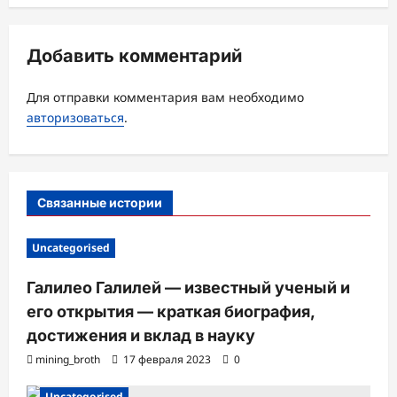
я
з
Добавить комментарий
а
Для отправки комментария вам необходимо
п
авторизоваться
.
и
с
и
Связанные истории
Uncategorised
Галилео Галилей — известный ученый и
его открытия — краткая биография,
достижения и вклад в науку
mining_broth
17 февраля 2023
0
Uncategorised