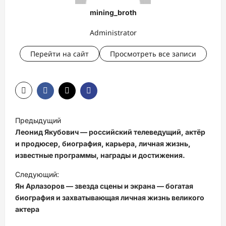
mining_broth
Administrator
Перейти на сайт
Просмотреть все записи
Н
Предыдущий
а
Леонид Якубович — российский телеведущий, актёр
в
и продюсер, биография, карьера, личная жизнь,
известные программы, награды и достижения.
и
Следующий:
г
Ян Арлазоров — звезда сцены и экрана — богатая
а
биография и захватывающая личная жизнь великого
ц
актера
и