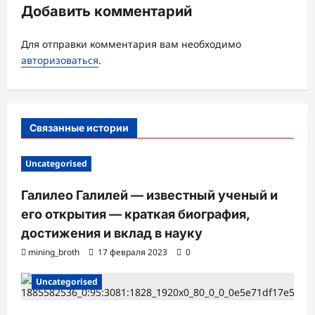
Добавить комментарий
я
з
Для отправки комментария вам необходимо
а
авторизоваться
.
п
и
с
Связанные истории
и
Uncategorised
Галилео Галилей — известный ученый и
его открытия — краткая биография,
достижения и вклад в науку
mining_broth
17 февраля 2023
0
Uncategorised