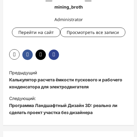
mining_broth
Administrator
Перейти на сайт
Просмотреть все записи
Н
Предыдущий
а
Калькулятор расчета ёмкости пускового и рабочего
в
конденсатора для электродвигателя
и
Следующий:
Программа Ландшафтный Дизайн 3D: реально ли
г
сделать проект участка без дизайнера
а
ц
и