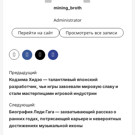
mining_broth
Administrator
Перейти на сайт
Просмотреть все записи
Н
Предыдущий
а
Кодзима Хидэо — талантливый японский
в
разработчик, чьи игры завоевали мировую славу и
стали мастерпицами игровой индустрии
и
Следующий:
г
Биография Леди Гага — захватывающий рассказ о
а
ранних годах, потрясающей карьере и невероятных
ц
достижениях музыкальной иконы
и