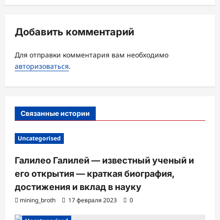
я
з
Добавить комментарий
а
Для отправки комментария вам необходимо
п
авторизоваться
.
и
с
и
Связанные истории
Uncategorised
Галилео Галилей — известный ученый и
его открытия — краткая биография,
достижения и вклад в науку
mining_broth
17 февраля 2023
0