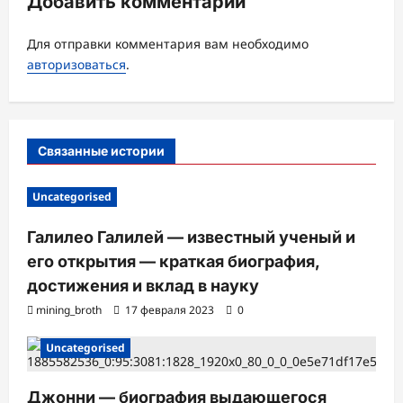
Добавить комментарий
з
а
Для отправки комментария вам необходимо
авторизоваться
.
п
и
с
Связанные истории
и
Uncategorised
Галилео Галилей — известный ученый и
его открытия — краткая биография,
достижения и вклад в науку
mining_broth
17 февраля 2023
0
Uncategorised
Джонни — биография выдающегося