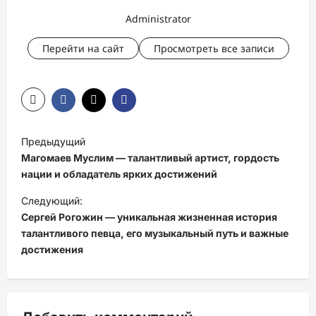
Administrator
Перейти на сайт
Просмотреть все записи
Н
Предыдущий
а
Магомаев Муслим — талантливый артист, гордость
в
нации и обладатель ярких достижений
и
Следующий:
Сергей Рогожин — уникальная жизненная история
г
талантливого певца, его музыкальный путь и важные
а
достижения
ц
и
я