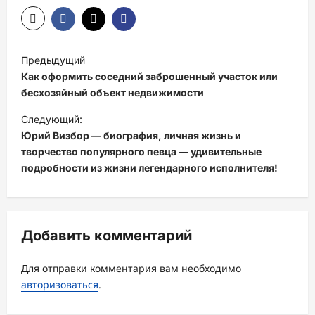
Н
Предыдущий
а
Как оформить соседний заброшенный участок или
в
бесхозяйный объект недвижимости
и
Следующий:
Юрий Визбор — биография, личная жизнь и
г
творчество популярного певца — удивительные
а
подробности из жизни легендарного исполнителя!
ц
и
я
Добавить комментарий
з
а
Для отправки комментария вам необходимо
авторизоваться
.
п
и