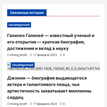
с
Связанные истории
и
Uncategorised
Галилео Галилей — известный ученый и
его открытия — краткая биография,
достижения и вклад в науку
mining_broth
17 февраля 2023
0
Uncategorised
Джонни — биография выдающегося
актера и талантливого певца, чья
артистичность захватывает миллионы
сердец
mining_broth
17 февраля 2023
0