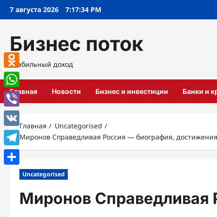
Перейти
7 августа 2026
7:17:35 PM
к
содержимому
Бизнес поток
Стабильный доход
Odnoklassniki
Главная
Новости
Бизнес и инвестиции
Банки и 
WhatsApp
Viber
Главная
Uncategorised
VK
Миронов Справедливая Россия — биография, достижения и
Telegram
Отправить
Uncategorised
Миронов Справедливая 