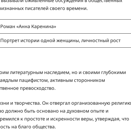
они вызывали оживленные обсуждения в общественных
признанных писателей своего времени.
Роман «Анна Каренина»
Портрет истории одной женщины, личностный рост
воим литературным наследием, но и своими глубокими
заядлым пацифистом, активным сторонником
твенное превосходство.
зни и творчества. Он отвергал организованную религи
тво должно быть основано на духовном опыте и
ремился к простоте и искренности веры, утверждая, что
ость на благо общества.