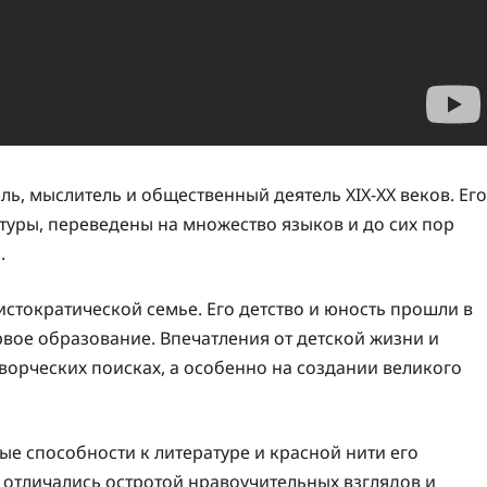
ь, мыслитель и общественный деятель XIX-XX веков. Его
туры, переведены на множество языков и до сих пор
.
истократической семье. Его детство и юность прошли в
рвое образование. Впечатления от детской жизни и
орческих поисках, а особенно на создании великого
е способности к литературе и красной нити его
я отличались остротой нравоучительных взглядов и