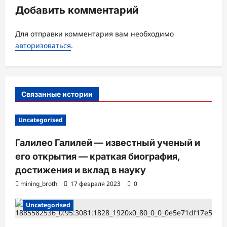
Добавить комментарий
я
з
Для отправки комментария вам необходимо
а
авторизоваться
.
п
и
с
Связанные истории
и
Uncategorised
Галилео Галилей — известный ученый и
его открытия — краткая биография,
достижения и вклад в науку
mining_broth
17 февраля 2023
0
Uncategorised