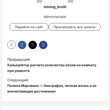
mining_broth
Administrator
Перейти на сайт
Просмотреть все записи
Н
Предыдущий
а
Калькулятор расчета количества обоев на комнату
в
при ремонте
и
Следующий:
Полина Марченко — биография, личная жизнь и ее
г
впечатляющие достижения
а
ц
и