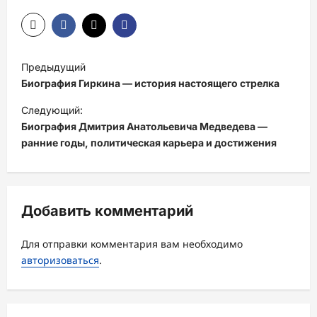
Н
Предыдущий
а
Биография Гиркина — история настоящего стрелка
в
Следующий:
и
Биография Дмитрия Анатольевича Медведева —
ранние годы, политическая карьера и достижения
г
а
ц
Добавить комментарий
и
я
Для отправки комментария вам необходимо
з
авторизоваться
.
а
п