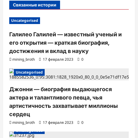
и
Связанные истории
с
и
Uncategorised
Галилео Галилей — известный ученый и
его открытия — краткая биография,
достижения и вклад в науку
mining_broth
17 февраля 2023
0
Uncategorised
Джонни — биография выдающегося
актера и талантливого певца, чья
артистичность захватывает миллионы
сердец
mining_broth
17 февраля 2023
0
Uncategorised