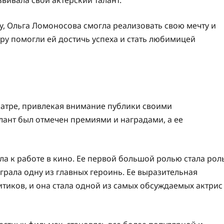
вивала свой актерский талант.
у, Ольга Ломоносова смогла реализовать свою мечту и
атру помогли ей достичь успеха и стать любимицей
еатре, привлекая внимание публики своими
лант был отмечен премиями и наградами, а ее
ла к работе в кино. Ее первой большой ролью стала рол
ыграла одну из главных героинь. Ее выразительная
итиков, и она стала одной из самых обсуждаемых актрис