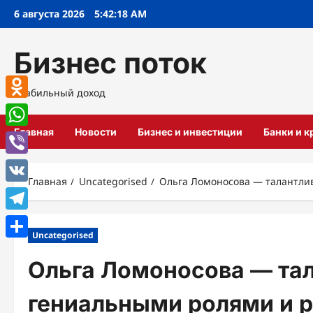
Перейти
6 августа 2026
5:42:19 AM
к
содержимому
Бизнес поток
Стабильный доход
Odnoklassniki
Главная
Новости
Бизнес и инвестиции
Банки и 
WhatsApp
Viber
Главная
Uncategorised
Ольга Ломоносова — талантли
VK
Telegram
Uncategorised
Отправить
Ольга Ломоносова — тал
гениальными ролями и 