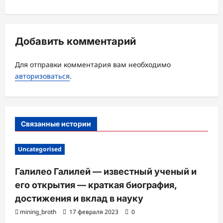
ц
и
я
Добавить комментарий
з
а
Для отправки комментария вам необходимо
авторизоваться
.
п
и
с
Связанные истории
и
Uncategorised
Галилео Галилей — известный ученый и
его открытия — краткая биография,
достижения и вклад в науку
mining_broth
17 февраля 2023
0