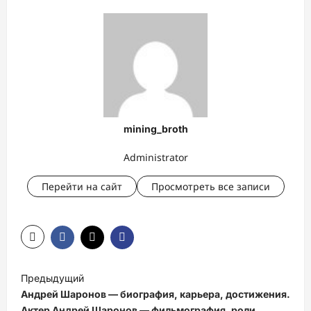
mining_broth
Administrator
Перейти на сайт
Просмотреть все записи
Н
Предыдущий
а
Андрей Шаронов — биография, карьера, достижения.
Актер Андрей Шаронов — фильмография, роли,