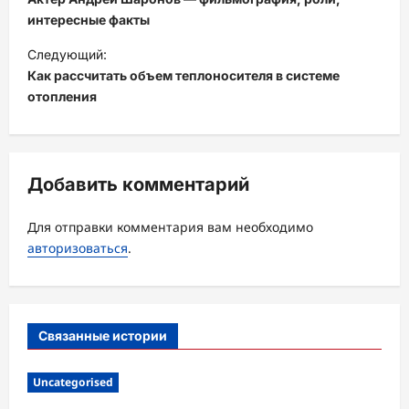
в
интересные факты
и
Следующий:
г
Как рассчитать объем теплоносителя в системе
а
отопления
ц
и
я
Добавить комментарий
з
а
Для отправки комментария вам необходимо
авторизоваться
.
п
и
с
Связанные истории
и
Uncategorised