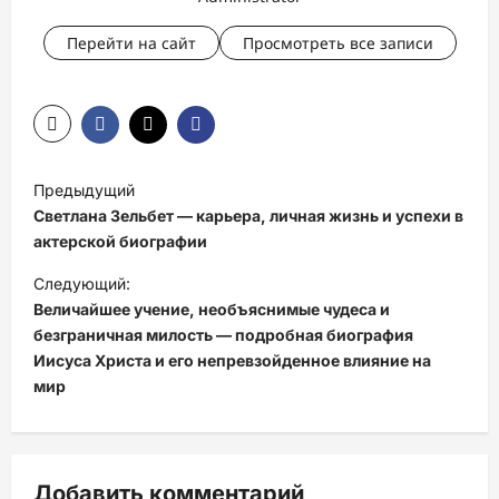
Перейти на сайт
Просмотреть все записи
Н
Предыдущий
а
Светлана Зельбет — карьера, личная жизнь и успехи в
в
актерской биографии
и
Следующий:
Величайшее учение, необъяснимые чудеса и
г
безграничная милость — подробная биография
а
Иисуса Христа и его непревзойденное влияние на
ц
мир
и
я
з
Добавить комментарий