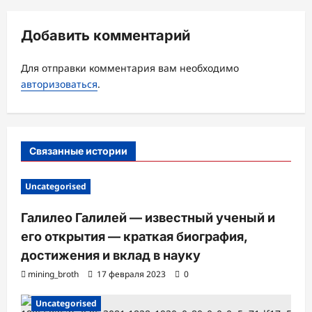
и
я
Добавить комментарий
з
а
Для отправки комментария вам необходимо
авторизоваться
.
п
и
с
Связанные истории
и
Uncategorised
Галилео Галилей — известный ученый и
его открытия — краткая биография,
достижения и вклад в науку
mining_broth
17 февраля 2023
0
Uncategorised