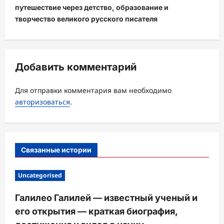
а
путешествие через детство, образование и
ц
творчество великого русского писателя
и
я
з
Добавить комментарий
а
Для отправки комментария вам необходимо
п
авторизоваться
.
и
с
и
Связанные истории
Uncategorised
Галилео Галилей — известный ученый и
его открытия — краткая биография,