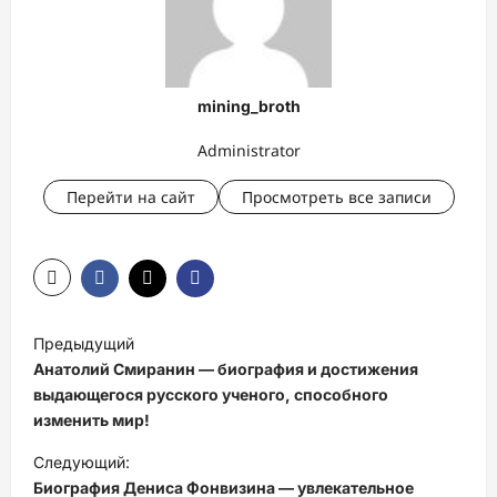
mining_broth
Administrator
Перейти на сайт
Просмотреть все записи
Н
Предыдущий
а
Анатолий Смиранин — биография и достижения
в
выдающегося русского ученого, способного
изменить мир!
и
Следующий:
г
Биография Дениса Фонвизина — увлекательное