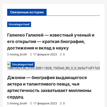
п
и
Связанные истории
с
и
Uncategorised
Галилео Галилей — известный ученый и
его открытия — краткая биография,
достижения и вклад в науку
mining_broth
17 февраля 2023
0
Uncategorised
Джонни — биография выдающегося
актера и талантливого певца, чья
артистичность захватывает миллионы
сердец
mining_broth
17 февраля 2023
0