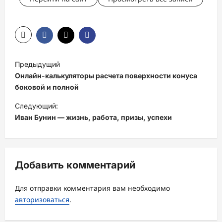
Н
Предыдущий
а
Онлайн-калькуляторы расчета поверхности конуса
в
боковой и полной
и
Следующий:
Иван Бунин — жизнь, работа, призы, успехи
г
а
ц
Добавить комментарий
и
я
Для отправки комментария вам необходимо
з
авторизоваться
.
а