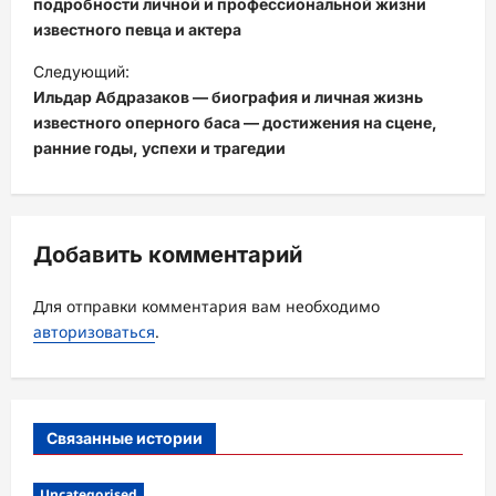
в
подробности личной и профессиональной жизни
известного певца и актера
и
Следующий:
г
Ильдар Абдразаков — биография и личная жизнь
а
известного оперного баса — достижения на сцене,
ц
ранние годы, успехи и трагедии
и
я
з
Добавить комментарий
а
Для отправки комментария вам необходимо
п
авторизоваться
.
и
с
и
Связанные истории
Uncategorised