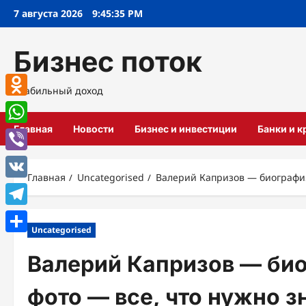
Перейти
7 августа 2026
9:45:36 PM
к
содержимому
Бизнес поток
Стабильный доход
Odnoklassniki
Главная
Новости
Бизнес и инвестиции
Банки и 
WhatsApp
Viber
Главная
Uncategorised
Валерий Капризов — биография
VK
Telegram
Uncategorised
Отправить
Валерий Капризов — био
фото — все, что нужно з